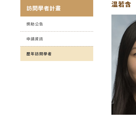
温若含
訪問學者計畫
獎助公告
申請資訊
歷年訪問學者